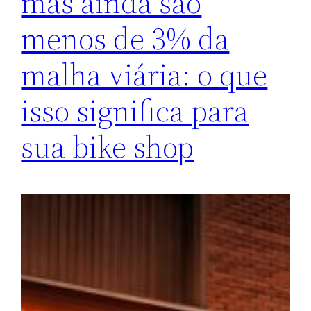
mas ainda são
menos de 3% da
malha viária: o que
isso significa para
sua bike shop