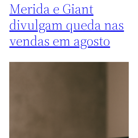
Merida e Giant
divulgam queda nas
vendas em agosto