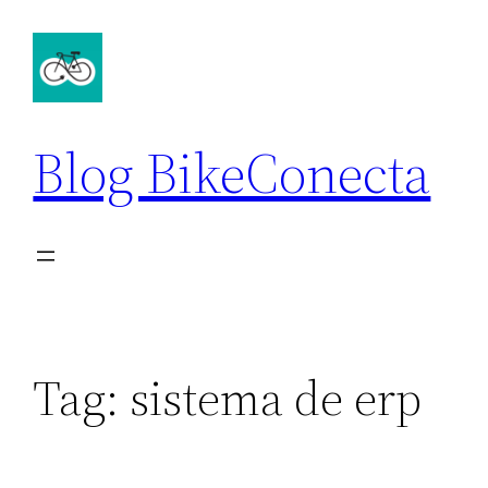
Pular
para
o
conteúdo
Blog BikeConecta
Tag:
sistema de erp