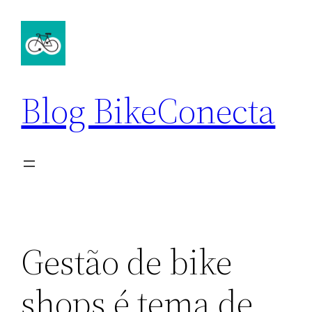
Pular
para
o
conteúdo
Blog BikeConecta
Gestão de bike
shops é tema de